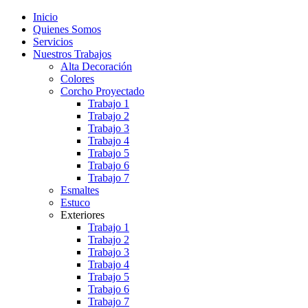
Inicio
Quienes Somos
Servicios
Nuestros Trabajos
Alta Decoración
Colores
Corcho Proyectado
Trabajo 1
Trabajo 2
Trabajo 3
Trabajo 4
Trabajo 5
Trabajo 6
Trabajo 7
Esmaltes
Estuco
Exteriores
Trabajo 1
Trabajo 2
Trabajo 3
Trabajo 4
Trabajo 5
Trabajo 6
Trabajo 7