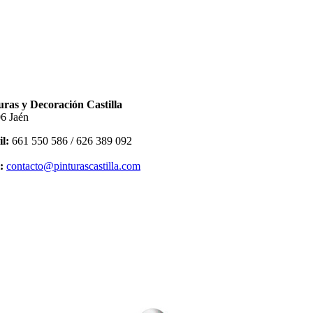
uras y Decoración Castilla
6 Jaén
l:
661 550 586 / 626 389 092
:
contacto@pinturascastilla.com